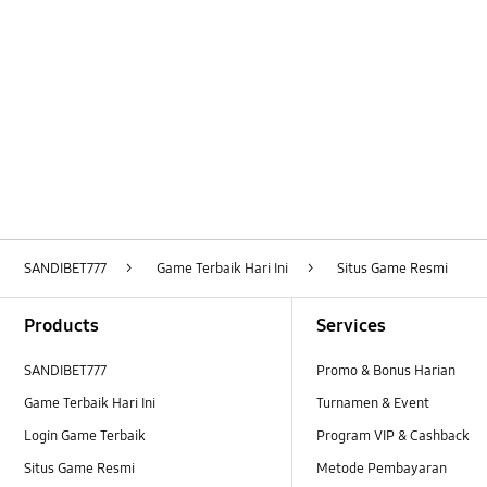
Layer Popup Close
SANDIBET777
>
Game Terbaik Hari Ini
>
Situs Game Resmi
Footer Navigation
Products
Services
SANDIBET777
Promo & Bonus Harian
Game Terbaik Hari Ini
Turnamen & Event
Login Game Terbaik
Program VIP & Cashback
Situs Game Resmi
Metode Pembayaran