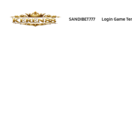
Skip
to
content
SANDIBET777
Login Game Ter