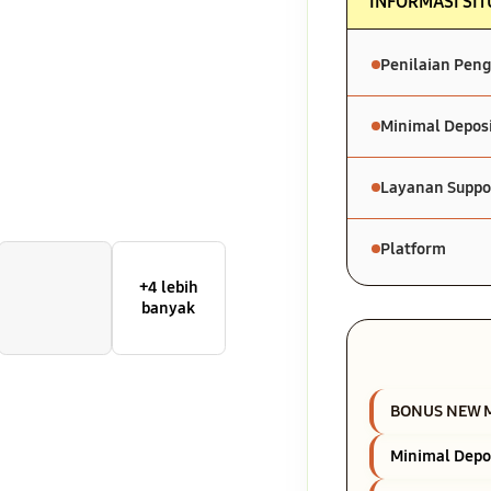
INFORMASI SIT
Penilaian Pen
Minimal Depos
Layanan Suppo
Platform
+4 lebih
banyak
BONUS NEW 
Minimal Depos