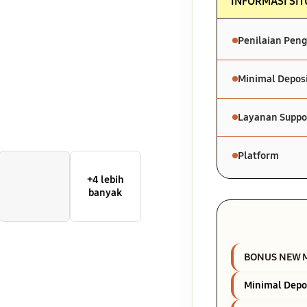
INFORMASI SIT
Penilaian Pen
Minimal Depos
Layanan Suppo
Platform
+4 lebih
banyak
BONUS NEW 
Minimal Depos