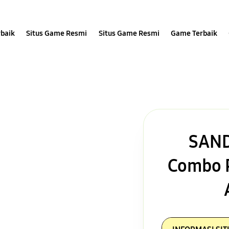
baik
Situs Game Resmi
Situs Game Resmi
Game Terbaik
SAND
Combo 