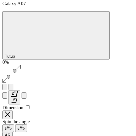
Galaxy A07
Tutup
0%
Dimension
Spin the angle
AR