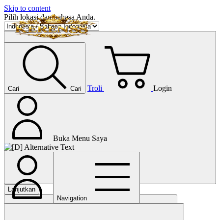
Skip to content
Pilih lokasi dan bahasa Anda.
Troli
Login
Cari
Cari
Buka Menu Saya
Lanjutkan
Navigation