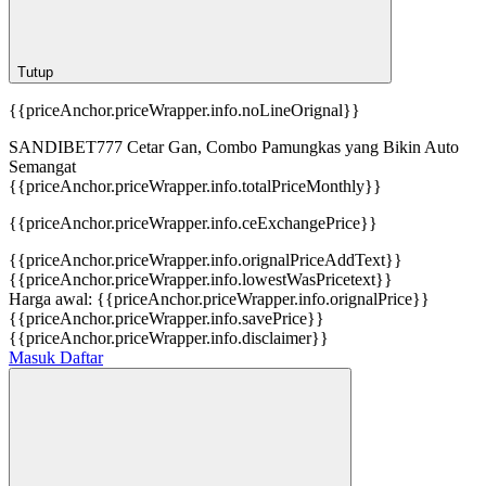
Tutup
{{priceAnchor.priceWrapper.info.noLineOrignal}}
SANDIBET777 Cetar Gan, Combo Pamungkas yang Bikin Auto
Semangat
{{priceAnchor.priceWrapper.info.totalPriceMonthly}}
{{priceAnchor.priceWrapper.info.ceExchangePrice}}
{{priceAnchor.priceWrapper.info.orignalPriceAddText}}
{{priceAnchor.priceWrapper.info.lowestWasPricetext}}
Harga awal:
{{priceAnchor.priceWrapper.info.orignalPrice}}
{{priceAnchor.priceWrapper.info.savePrice}}
{{priceAnchor.priceWrapper.info.disclaimer}}
Masuk
Daftar