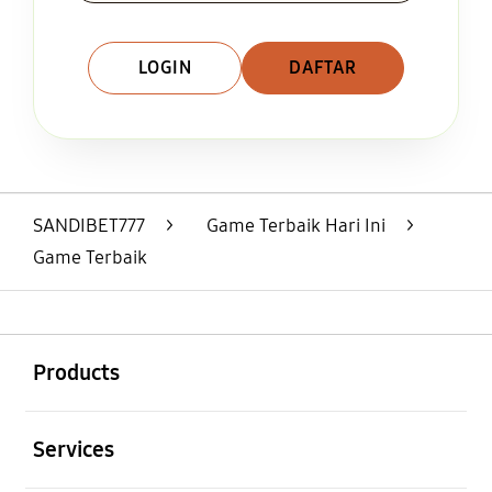
LOGIN
DAFTAR
Layer Popup Close
SANDIBET777
>
Game Terbaik Hari Ini
>
Game Terbaik
Buka
Footer Navigation
Products
Buka
Services
Buka