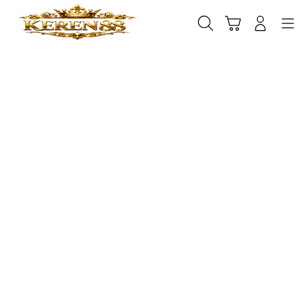
Skip
to
Cari
Troli
Login
Navigation
content