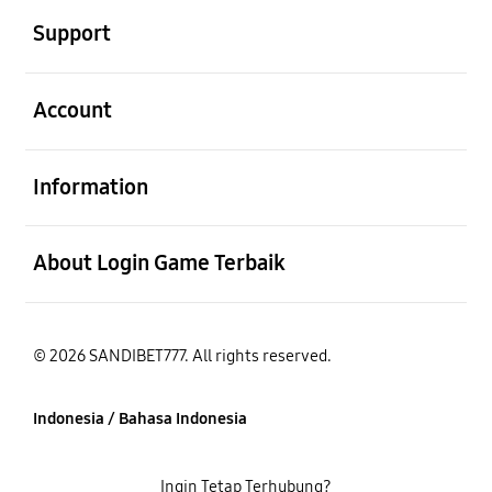
Support
Buka
Account
Buka
Information
Buka
About Login Game Terbaik
© 2026 SANDIBET777. All rights reserved.
Indonesia / Bahasa Indonesia
Ingin Tetap Terhubung?